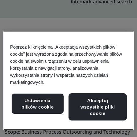
Kitemark advanced search
Rozszerzenie
Udostępnij:
Poprzez kliknięcie na „Akceptacja wszystkich plików
cookie” jest wyrażona zgoda na przechowywanie plików
cookie na swoim urządzeniu w celu usprawnienia
Genpact
korzystania z nawigacji strony, analizowania
wykorzystania strony i wsparcia naszych działań
2600 NE 10th street,
marketingowych.
Bentonville
USA
Ustawienia
Akceptuj
plików cookie
wszystkie pliki
cookie
Certificate number:
BCMS 570154
Scope:
Business Process Outsourcing and Technology