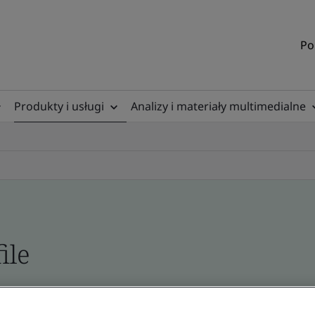
Po
Produkty i usługi
Analizy i materiały multimedialne
ile
ficates - Validation and Verification