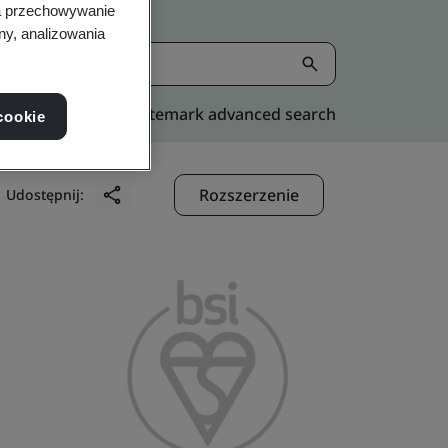
na przechowywanie
ny, analizowania
Kitemark advanced search
cookie
Rozszerzenie
Udostępnij: