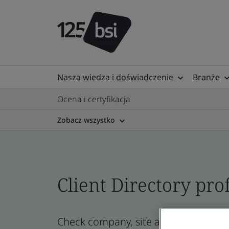
Nasza wiedza i doświadczenie
Branże
Ocena i certyfikacja
Zobacz wszystko
Client Directory prof
Check company, site and product certi