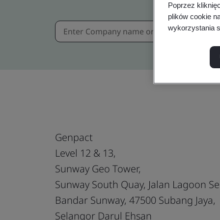
Poprzez kliknię
plików cookie n
wykorzystania s
Genpact
Level 12 & 13,
Sunway Geo Tower,
Sunway South Quay, Jalan Lagoon Se
Bandar Sunway, 47500 Subang Jaya,
Selangor Darul Ehsan