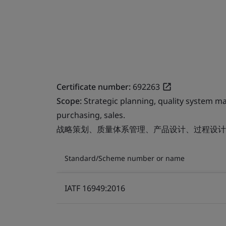
Certificate number:
692263
Scope:
Strategic planning, quality system 
purchasing, sales.
战略策划、质量体系管理、产品设计、过程设计
Standard/Scheme number or name
IATF 16949:2016