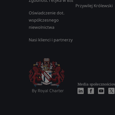
Zgodność i etyka w BSI
Przywilej Królewski
Oświadczenie dot.
współczesnego
niewolnictwa
Nasi klienci i partnerzy
Media społecznościo