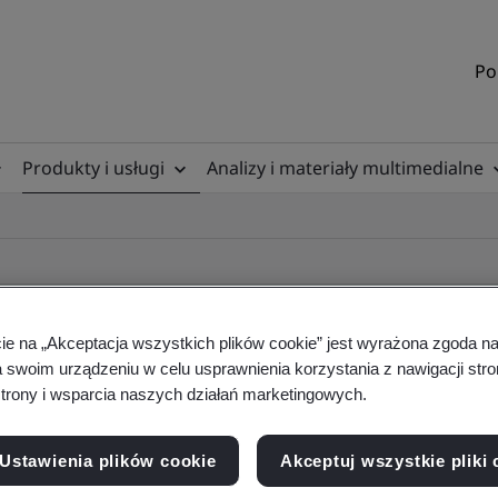
Po
Produkty i usługi
Analizy i materiały multimedialne
cie na „Akceptacja wszystkich plików cookie” jest wyrażona zgoda 
a swoim urządzeniu w celu usprawnienia korzystania z nawigacji stro
ile
trony i wsparcia naszych działań marketingowych.
Ustawienia plików cookie
Akceptuj wszystkie pliki 
ficates - Validation and Verification