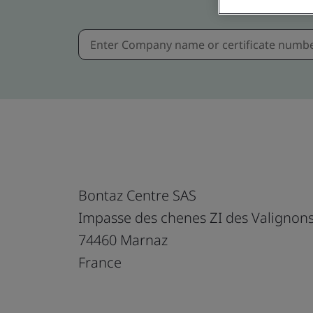
Bontaz Centre SAS
Impasse des chenes ZI des Valignon
74460 Marnaz
France