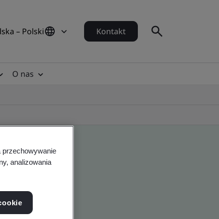
lska – Polski
Kontakt
O nas
na przechowywanie
ny, analizowania
cookie