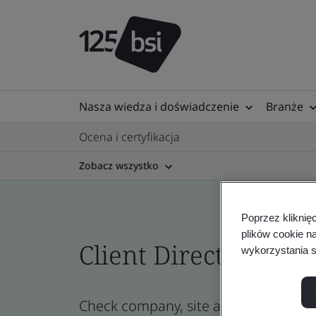
Nasza wiedza i doświadczenie
Branże
Ocena i certyfikacja
Zobacz wszystko
Poprzez kliknię
plików cookie n
Client Directory prof
wykorzystania s
Check company, site and product certi