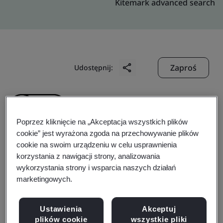
Kitemark advanced search
Zaproś
Udostępnij:
Poprzez kliknięcie na „Akceptacja wszystkich plików
cookie” jest wyrażona zgoda na przechowywanie plików
cookie na swoim urządzeniu w celu usprawnienia
Bontaz Centre
korzystania z nawigacji strony, analizowania
wykorzystania strony i wsparcia naszych działań
(Shanghai) Co., Ltd.
marketingowych.
Ustawienia
Akceptuj
Business scope:
The design and manufacture of piston
plików cookie
wszystkie pliki