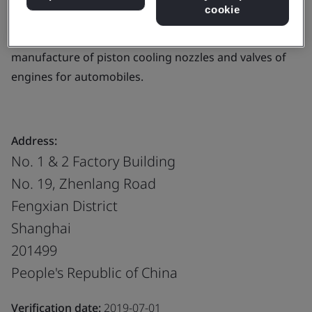
cooling nozzles and valves of engines for automobiles.
cookie
Products, services or works:
The design and
manufacture of piston cooling nozzles and valves of
engines for automobiles.
Address:
No. 1 & 2 Factory Building
No. 19, Zhenlang Road
Fengxian District
Shanghai
201499
People's Republic of China
Verification date:
2019-07-01