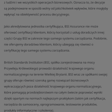
z ludźmi i we wszystkich operacjach biznesowych. Oznacza to, że decyzje
są podejmowane w sposób wolny od jakichkolwiek wpływów, które mogłyby
wpłynąć na obiektywność procesu decyzyjnego.
Jako akredytowana jednostka certyfikująca, BSI Assurance nie może
oferować certyfikacji klientom, którzy korzystali z usług doradczych innej
części Grupy BSI w zakresie tego samego systemu zarządzania. Podobnie,
nie oferujemy doradztwa klientom, którzy ubiegają się również o
certyfikację tego samego systemu zarządzania.
British Standards Institution (BSI, spółka zarejestrowana na mocy
Przywileju Królewskiego) prowadzi działalność krajowego organu
normalizacyjnego na terenie Wielkiej Brytanii. BSI wraz ze spółkami swojej
grupy oferuje również szeroką gamę rozwiązań biznesowych
wykraczających poza działalność krajowego organu normalizacyjnego,
które pomagają przedsiębiorstwom na całym świecie poprawiać wyniki
dzięki opartym na normach najlepszym praktykom (takim jak certyfikacja,
narzędzia do samooceny, oprogramowanie, testowanie produktów,
produkty informatyczne i szkolenia).