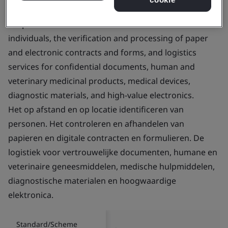
Certificate number:
ISC 218
Scope:
The remote and on-site identification of
individuals, the verification and processing of paper
and electronic contracts and forms, and logistics
services for confidential documents, human and
veterinary medicinal products, medical devices,
diagnostic materials, and high-value electronics.
Het op afstand en op locatie identificeren van
personen. Het controleren en afhandelen van
papieren en digitale contracten en formulieren. De
logistiek voor vertrouwelijke documenten, humane en
veterinaire geneesmiddelen, medische hulpmiddelen,
diagnostische materialen en hoogwaardige
elektronica.
Standard/Scheme