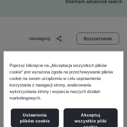
Kitemark advanced search
Rozszerzenie
Udostępnij:
AMP Holding B.V.
Poprzez kliknięcie na „Akceptacja wszystkich plików
Molensteyn 5-2
cookie” jest wyrażona zgoda na przechowywanie plików
cookie na swoim urządzeniu w celu usprawnienia
Utrecht
korzystania z nawigacji strony, analizowania
De Meern
wykorzystania strony i wsparcia naszych działań
3454 PT
marketingowych.
The Netherlands
Ustawienia
Akceptuj
plików cookie
wszystkie pliki
cookie