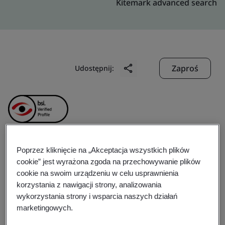
Kitemark advanced search
Zaproś
Udostępnij:
Poprzez kliknięcie na „Akceptacja wszystkich plików
Amphenol (Changzhou)
cookie” jest wyrażona zgoda na przechowywanie plików
cookie na swoim urządzeniu w celu usprawnienia
Advanced Connector Co.,
korzystania z nawigacji strony, analizowania
wykorzystania strony i wsparcia naszych działań
Ltd.
marketingowych.