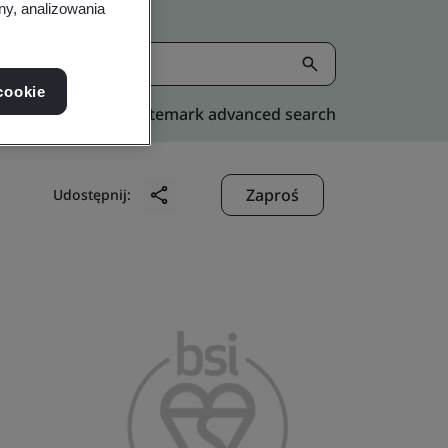
ny, analizowania
cookie
Kitemark advanced search
Zaproś
Udostępnij: