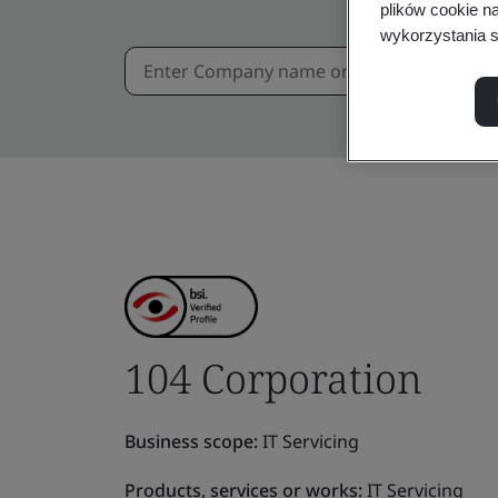
plików cookie n
wykorzystania s
104 Corporation
Business scope:
IT Servicing
Products, services or works:
IT Servicing