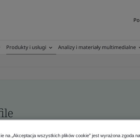
Po
Produkty i usługi
Analizy i materiały multimedialne
ile
ficates - Validation and Verification
cie na „Akceptacja wszystkich plików cookie” jest wyrażona zgoda 