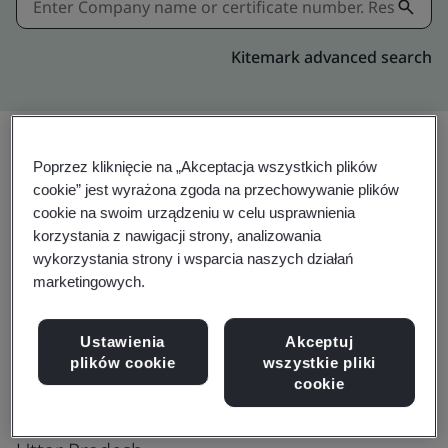
Kitemark advanced search
Poprzez kliknięcie na „Akceptacja wszystkich plików
cookie” jest wyrażona zgoda na przechowywanie plików
cookie na swoim urządzeniu w celu usprawnienia
SA 8000:2014
korzystania z nawigacji strony, analizowania
wykorzystania strony i wsparcia naszych działań
marketingowych.
Kings International Limited
Ustawienia
Akceptuj
D-13 & D-19, Site II
plików cookie
wszystkie pliki
UPSIDC Industrial Area
cookie
Unnao 209 801