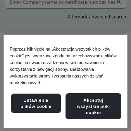
Kitemark advanced search
Poprzez kliknięcie na „Akceptacja wszystkich plików
Download
cookie” jest wyrażona zgoda na przechowywanie plików
cookie na swoim urządzeniu w celu usprawnienia
korzystania z nawigacji strony, analizowania
wykorzystania strony i wsparcia naszych działań
ISO 45001:2018
marketingowych.
Ustawienia
Akceptuj
SEAREFICO CORPORATION
plików cookie
wszystkie pliki
cookie
253 Hoang Van Thu,
Tan Son Hoa Ward,