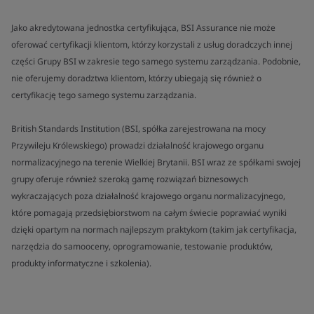
Jako akredytowana jednostka certyfikująca, BSI Assurance nie może
oferować certyfikacji klientom, którzy korzystali z usług doradczych innej
części Grupy BSI w zakresie tego samego systemu zarządzania. Podobnie,
nie oferujemy doradztwa klientom, którzy ubiegają się również o
certyfikację tego samego systemu zarządzania.
British Standards Institution (BSI, spółka zarejestrowana na mocy
Przywileju Królewskiego) prowadzi działalność krajowego organu
normalizacyjnego na terenie Wielkiej Brytanii. BSI wraz ze spółkami swojej
grupy oferuje również szeroką gamę rozwiązań biznesowych
wykraczających poza działalność krajowego organu normalizacyjnego,
które pomagają przedsiębiorstwom na całym świecie poprawiać wyniki
dzięki opartym na normach najlepszym praktykom (takim jak certyfikacja,
narzędzia do samooceny, oprogramowanie, testowanie produktów,
produkty informatyczne i szkolenia).