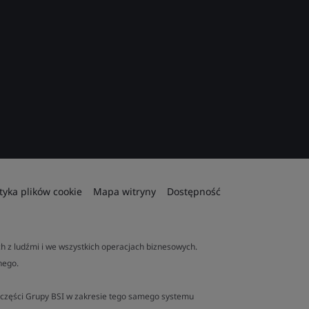
ityka plików cookie
Mapa witryny
Dostępność
 z ludźmi i we wszystkich operacjach biznesowych.
nego.
ej części Grupy BSI w zakresie tego samego systemu