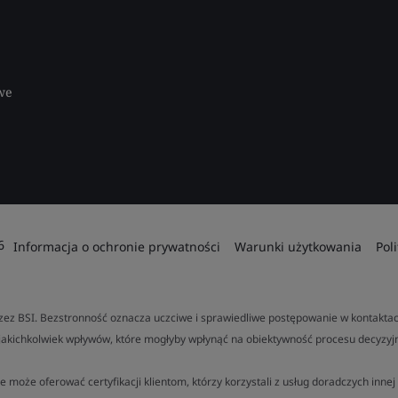
we
6
Informacja o ochronie prywatności
Warunki użytkowania
Pol
ez BSI. Bezstronność oznacza uczciwe i sprawiedliwe postępowanie w kontaktach
jakichkolwiek wpływów, które mogłyby wpłynąć na obiektywność procesu decyzyj
e może oferować certyfikacji klientom, którzy korzystali z usług doradczych inn