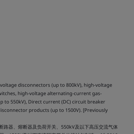
oltage disconnectors (up to 800kV), high-voltage
switches, high-voltage alternating-current gas-
p to 550kV), Direct current (DC) circuit breaker
disconnector products (up to 1500V). [Previously
高压断路器、熔断器及负荷开关、550kV及以下高压交流气体