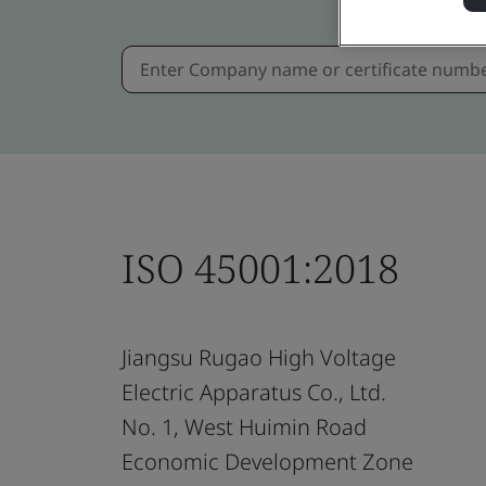
ISO 45001:2018
Jiangsu Rugao High Voltage
Electric Apparatus Co., Ltd.
No. 1, West Huimin Road
Economic Development Zone