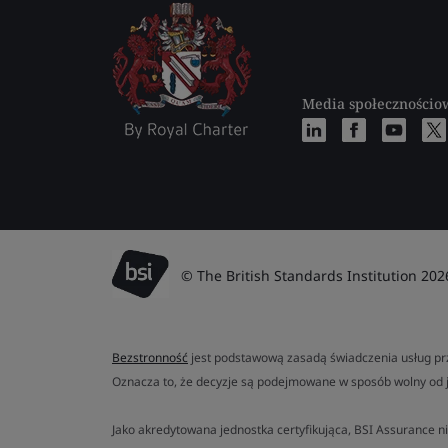
Media społecznościo
© The British Standards Institution 202
Bezstronność
jest podstawową zasadą świadczenia usług prz
Oznacza to, że decyzje są podejmowane w sposób wolny od 
Jako akredytowana jednostka certyfikująca, BSI Assurance ni