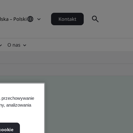
lska – Polski
Kontakt
O nas
na przechowywanie
ny, analizowania
cookie