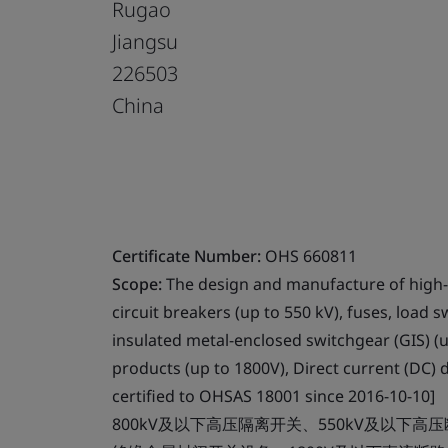
Rugao
Jiangsu
226503
China
Certificate Number:
OHS 660811
Scope:
The design and manufacture of high-v
circuit breakers (up to 550 kV), fuses, load 
insulated metal-enclosed switchgear (GIS) (u
products (up to 1800V), Direct current (DC) 
certified to OHSAS 18001 since 2016-10-10]
800kV及以下高压隔离开关、550kV及以下