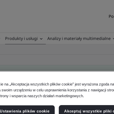
Po
Produkty i usługi
Analizy i materiały multimedialne
cie na „Akceptacja wszystkich plików cookie” jest wyrażona zgoda 
ificate
a swoim urządzeniu w celu usprawnienia korzystania z nawigacji stro
trony i wsparcia naszych działań marketingowych.
ficates - Validation and Verification
Ustawienia plików cookie
Akceptuj wszystkie pliki 