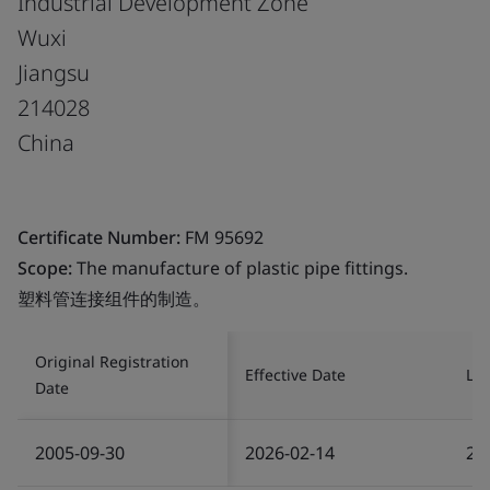
Industrial Development Zone
Wuxi
Jiangsu
214028
China
Certificate Number:
FM 95692
Scope:
The manufacture of plastic pipe fittings.
塑料管连接组件的制造。
Original Registration
Effective Date
Las
Date
2005-09-30
2026-02-14
20