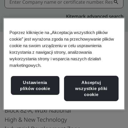
Kitemark advanced search
Poprzez kliknięcie na „Akceptacja wszystkich plików
cookie” jest wyrażona zgoda na przechowywanie plików
cookie na swoim urządzeniu w celu usprawnienia
korzystania z nawigacji strony, analizowania
wykorzystania strony i wsparcia naszych działań
ISO 9001:2015
marketingowych.
Ustawienia
Akceptuj
plików cookie
wszystkie pliki
SEKISUI (Wuxi) Plastics Technology
cookie
Co., Ltd.
Block 82-A, Wuxi National
High & New Technology