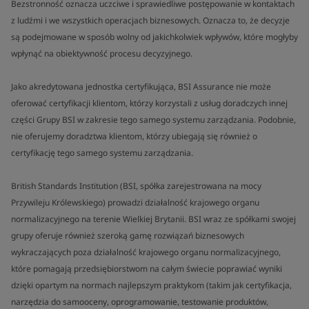
Bezstronność oznacza uczciwe i sprawiedliwe postępowanie w kontaktach
z ludźmi i we wszystkich operacjach biznesowych. Oznacza to, że decyzje
są podejmowane w sposób wolny od jakichkolwiek wpływów, które mogłyby
wpłynąć na obiektywność procesu decyzyjnego.
Jako akredytowana jednostka certyfikująca, BSI Assurance nie może
oferować certyfikacji klientom, którzy korzystali z usług doradczych innej
części Grupy BSI w zakresie tego samego systemu zarządzania. Podobnie,
nie oferujemy doradztwa klientom, którzy ubiegają się również o
certyfikację tego samego systemu zarządzania.
British Standards Institution (BSI, spółka zarejestrowana na mocy
Przywileju Królewskiego) prowadzi działalność krajowego organu
normalizacyjnego na terenie Wielkiej Brytanii. BSI wraz ze spółkami swojej
grupy oferuje również szeroką gamę rozwiązań biznesowych
wykraczających poza działalność krajowego organu normalizacyjnego,
które pomagają przedsiębiorstwom na całym świecie poprawiać wyniki
dzięki opartym na normach najlepszym praktykom (takim jak certyfikacja,
narzędzia do samooceny, oprogramowanie, testowanie produktów,