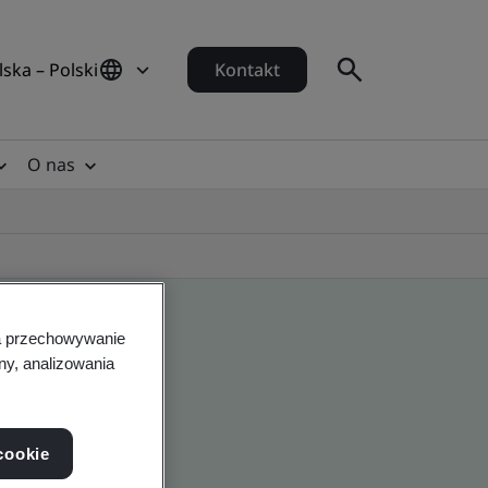
lska – Polski
Kontakt
O nas
na przechowywanie
ny, analizowania
cookie