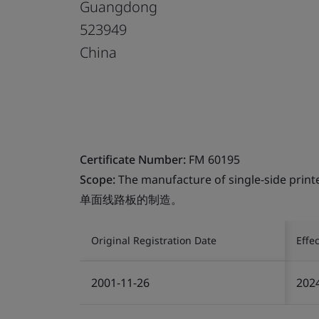
Guangdong
523949
China
Certificate Number:
FM 60195
Scope:
The manufacture of single-side printe
单面线路板的制造。
Original Registration Date
Effe
2001-11-26
202