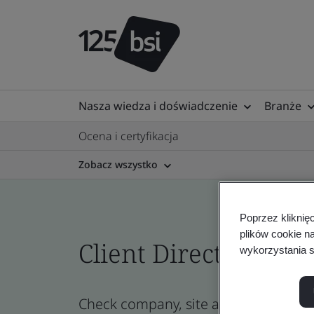
Nasza wiedza i doświadczenie
Branże
Ocena i certyfikacja
Zobacz wszystko
Poprzez kliknię
plików cookie n
Client Directory cert
wykorzystania s
Check company, site and product certi