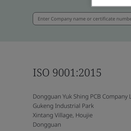
ISO 9001:2015
Dongguan Yuk Shing PCB Company L
Gukeng Industrial Park
Xintang Village, Houjie
Dongguan