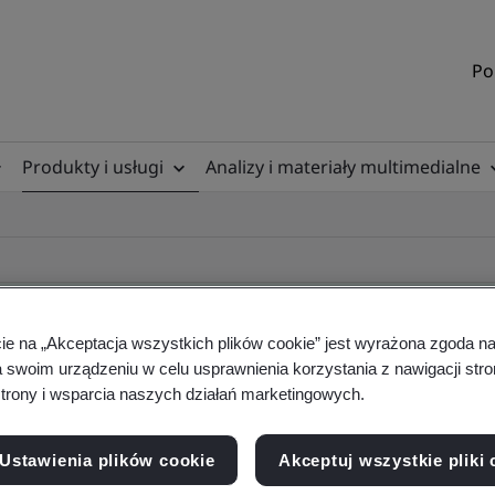
Po
Produkty i usługi
Analizy i materiały multimedialne
cie na „Akceptacja wszystkich plików cookie” jest wyrażona zgoda 
a swoim urządzeniu w celu usprawnienia korzystania z nawigacji stro
ificate
trony i wsparcia naszych działań marketingowych.
Ustawienia plików cookie
Akceptuj wszystkie pliki 
ficates - Validation and Verification