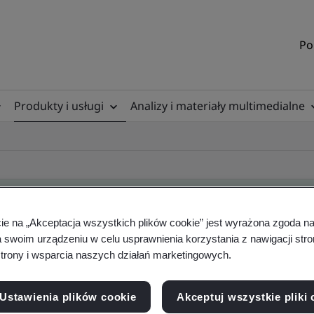
Po
Produkty i usługi
Analizy i materiały multimedialne
cie na „Akceptacja wszystkich plików cookie” jest wyrażona zgoda 
a swoim urządzeniu w celu usprawnienia korzystania z nawigacji stro
ificate
trony i wsparcia naszych działań marketingowych.
Ustawienia plików cookie
Akceptuj wszystkie pliki 
ficates - Validation and Verification