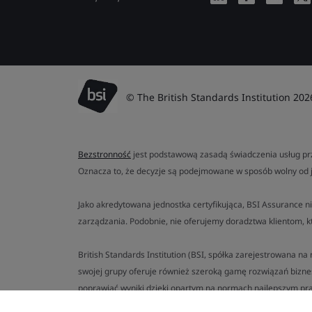
© The British Standards Institution 202
Bezstronność
jest podstawową zasadą świadczenia usług prz
Oznacza to, że decyzje są podejmowane w sposób wolny od 
Jako akredytowana jednostka certyfikująca, BSI Assurance ni
zarządzania. Podobnie, nie oferujemy doradztwa klientom, k
British Standards Institution (BSI, spółka zarejestrowana n
swojej grupy oferuje również szeroką gamę rozwiązań bizn
poprawiać wyniki dzięki opartym na normach najlepszym pra