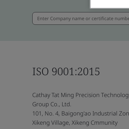
ISO 9001:2015
Cathay Tat Ming Precision Technolog
Group Co., Ltd.
101, No. 4, Baigong'ao Industrial Zo
Xikeng Village, Xikeng Cmmunity