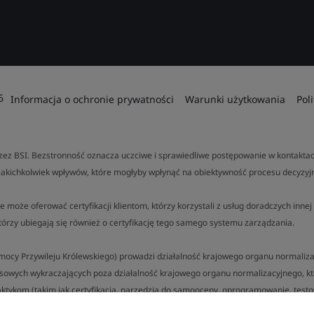
6
Informacja o ochronie prywatności
Warunki użytkowania
Pol
ez BSI. Bezstronność oznacza uczciwe i sprawiedliwe postępowanie w kontaktach
jakichkolwiek wpływów, które mogłyby wpłynąć na obiektywność procesu decyzyj
e może oferować certyfikacji klientom, którzy korzystali z usług doradczych inn
tórzy ubiegają się również o certyfikację tego samego systemu zarządzania.
a mocy Przywileju Królewskiego) prowadzi działalność krajowego organu normalizac
esowych wykraczających poza działalność krajowego organu normalizacyjnego, k
ktykom (takim jak certyfikacja, narzędzia do samooceny, oprogramowanie, testow