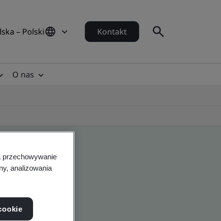
lska – Polski
Kontakt
O nas
na przechowywanie
ny, analizowania
cookie