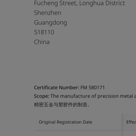
Fucheng Street, Longhua District
Shenzhen
Guangdong
518110
China
Certificate Number:
FM 580171
Scope:
The manufacture of precision metal a
精密五金与塑胶件的制造。
Original Registration Date
Effe