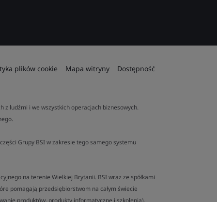
ityka plików cookie
Mapa witryny
Dostępność
 z ludźmi i we wszystkich operacjach biznesowych.
nego.
ej części Grupy BSI w zakresie tego samego systemu
yjnego na terenie Wielkiej Brytanii. BSI wraz ze spółkami
tóre pomagają przedsiębiorstwom na całym świecie
anie produktów, produkty informatyczne i szkolenia).