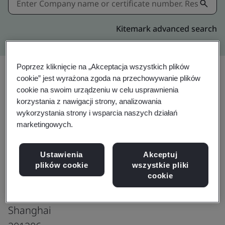
Kitemark advanced search
Poprzez kliknięcie na „Akceptacja wszystkich plików
cookie” jest wyrażona zgoda na przechowywanie plików
cookie na swoim urządzeniu w celu usprawnienia
korzystania z nawigacji strony, analizowania
ISO 9001:2015
wykorzystania strony i wsparcia naszych działań
marketingowych.
Ustawienia
Akceptuj
Shanghai Liangxin Electrical Co., Ltd.
plików cookie
wszystkie pliki
No. 2000, South Shenjiang Road
cookie
Pudong New District
Shanghai