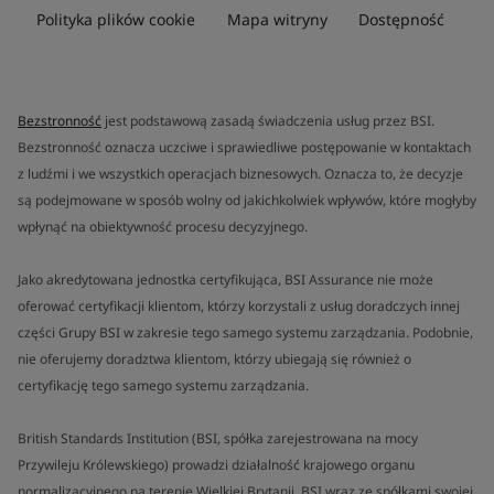
Polityka plików cookie
Mapa witryny
Dostępność
Bezstronność
jest podstawową zasadą świadczenia usług przez BSI.
Bezstronność oznacza uczciwe i sprawiedliwe postępowanie w kontaktach
z ludźmi i we wszystkich operacjach biznesowych. Oznacza to, że decyzje
są podejmowane w sposób wolny od jakichkolwiek wpływów, które mogłyby
wpłynąć na obiektywność procesu decyzyjnego.
Jako akredytowana jednostka certyfikująca, BSI Assurance nie może
oferować certyfikacji klientom, którzy korzystali z usług doradczych innej
części Grupy BSI w zakresie tego samego systemu zarządzania. Podobnie,
nie oferujemy doradztwa klientom, którzy ubiegają się również o
certyfikację tego samego systemu zarządzania.
British Standards Institution (BSI, spółka zarejestrowana na mocy
Przywileju Królewskiego) prowadzi działalność krajowego organu
normalizacyjnego na terenie Wielkiej Brytanii. BSI wraz ze spółkami swojej