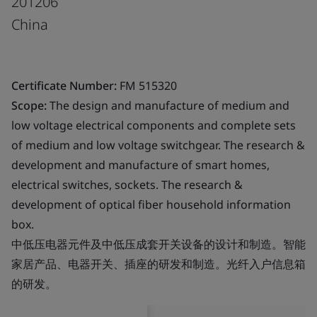
201206
China
Certificate Number:
FM 515320
Scope:
The design and manufacture of medium and
low voltage electrical components and complete sets
of medium and low voltage switchgear. The research &
development and manufacture of smart homes,
electrical switches, sockets. The research &
development of optical fiber household information
box.
中低压电器元件及中低压成套开关设备的设计和制造。智能
家居产品、电器开关、插座的研发和制造。光纤入户信息箱
的研发。