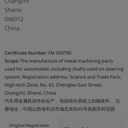
Changzhi
Shanxi
046012
China
Certificate Number:
FM 509795
Scope:
The manufacture of metal machining parts
used for automobile, including shafts used on steering
system. Registration address: Science and Trade Park,
High-tech Zone, No. 65, Chengbei East Street,
Changzhi, Shanxi, China
汽车用金属机加件的生产，包括转向系统上的轴类件。 注
册地址：中国山西省长治市城北东街65号高新区科贸园
Original Registration