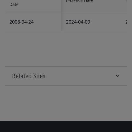
Effective Date
Las
Date
2008-04-24
2024-04-09
20
Related Sites