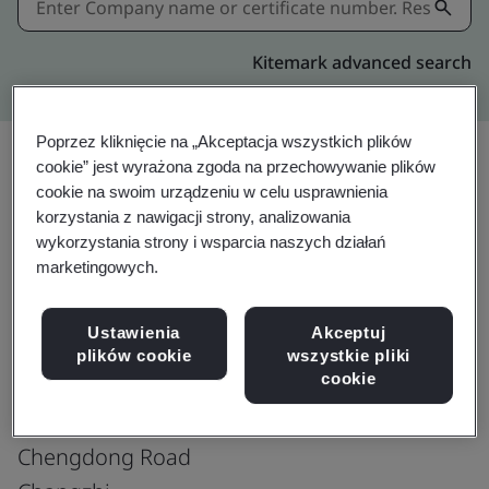
Kitemark advanced search
Poprzez kliknięcie na „Akceptacja wszystkich plików
cookie” jest wyrażona zgoda na przechowywanie plików
cookie na swoim urządzeniu w celu usprawnienia
korzystania z nawigacji strony, analizowania
wykorzystania strony i wsparcia naszych działań
ISO 9001:2015
marketingowych.
Ustawienia
Akceptuj
Shanxi Aoution Machinery Manufacturing
plików cookie
wszystkie pliki
cookie
Co., Ltd.
Huifeng Street
Chengdong Road