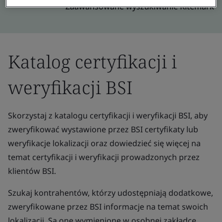
Zaawansowane wyszukiwanie Kitemark
Katalog certyfikacji i
weryfikacji BSI
Skorzystaj z katalogu certyfikacji i weryfikacji BSI, aby
zweryfikować wystawione przez BSI certyfikaty lub
weryfikacje lokalizacji oraz dowiedzieć się więcej na
temat certyfikacji i weryfikacji prowadzonych przez
klientów BSI.
Szukaj kontrahentów, którzy udostępniają dodatkowe,
zweryfikowane przez BSI informacje na temat swoich
lokalizacji. Są one wymienione w osobnej zakładce