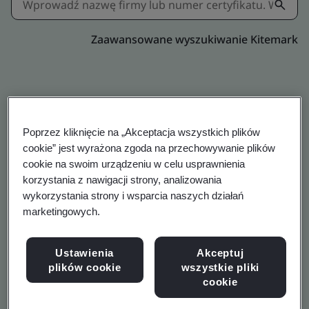
Zaawansowane wyszukiwanie Kitemark
Potwierdź certyfikaty
Poprzez kliknięcie na „Akceptacja wszystkich plików
wydane przez BSI
cookie” jest wyrażona zgoda na przechowywanie plików
cookie na swoim urządzeniu w celu usprawnienia
korzystania z nawigacji strony, analizowania
wykorzystania strony i wsparcia naszych działań
Sprawdź certyfikaty firmy, zakładu lub
marketingowych.
produktu
Ustawienia
Akceptuj
plików cookie
wszystkie pliki
cookie