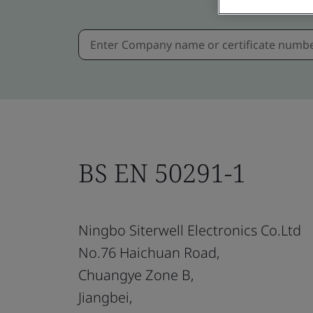
BS EN 50291-1
Ningbo Siterwell Electronics Co.Ltd
No.76 Haichuan Road,
Chuangye Zone B,
Jiangbei,