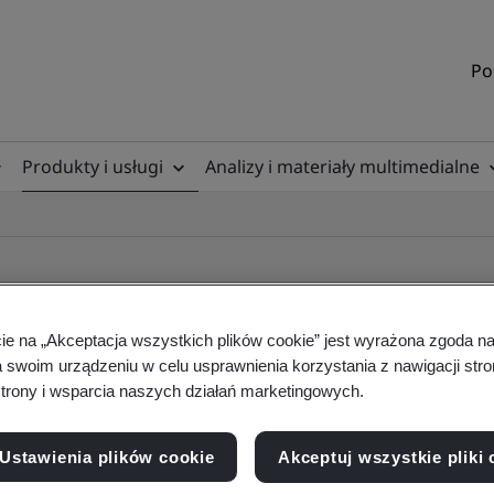
Po
Produkty i usługi
Analizy i materiały multimedialne
cie na „Akceptacja wszystkich plików cookie” jest wyrażona zgoda 
a swoim urządzeniu w celu usprawnienia korzystania z nawigacji stro
ificate
trony i wsparcia naszych działań marketingowych.
Ustawienia plików cookie
Akceptuj wszystkie pliki 
ficates - Validation and Verification