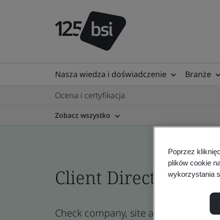
Nasza wiedza i doświadczenie
Branże
Ocena i certyfikacja
Zobacz wszystko
Poprzez kliknię
plików cookie n
Client Directory cert
wykorzystania s
Check company, site and product certi