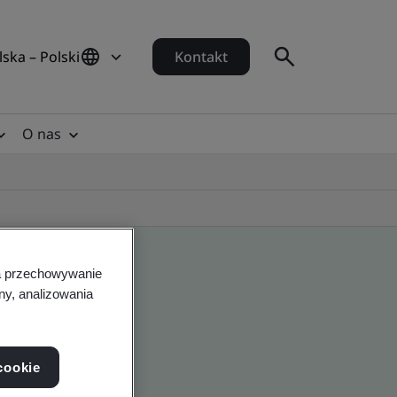
lska – Polski
Kontakt
O nas
na przechowywanie
ny, analizowania
cookie