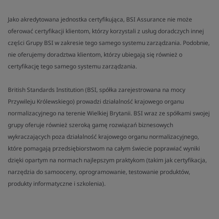
Jako akredytowana jednostka certyfikująca, BSI Assurance nie może
oferować certyfikacji klientom, którzy korzystali z usług doradczych innej
części Grupy BSI w zakresie tego samego systemu zarządzania. Podobnie,
nie oferujemy doradztwa klientom, którzy ubiegają się również o
certyfikację tego samego systemu zarządzania.
British Standards Institution (BSI, spółka zarejestrowana na mocy
Przywileju Królewskiego) prowadzi działalność krajowego organu
normalizacyjnego na terenie Wielkiej Brytanii. BSI wraz ze spółkami swojej
grupy oferuje również szeroką gamę rozwiązań biznesowych
wykraczających poza działalność krajowego organu normalizacyjnego,
które pomagają przedsiębiorstwom na całym świecie poprawiać wyniki
dzięki opartym na normach najlepszym praktykom (takim jak certyfikacja,
narzędzia do samooceny, oprogramowanie, testowanie produktów,
produkty informatyczne i szkolenia).