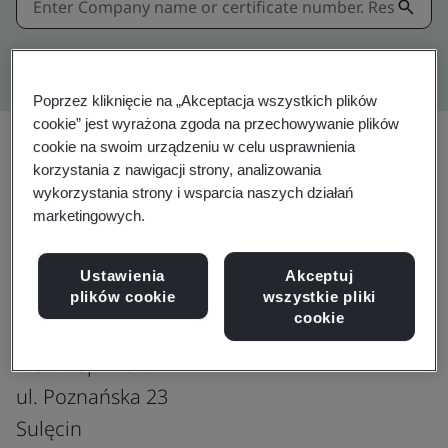
Kitemark advanced search
Poprzez kliknięcie na „Akceptacja wszystkich plików
cookie” jest wyrażona zgoda na przechowywanie plików
cookie na swoim urządzeniu w celu usprawnienia
korzystania z nawigacji strony, analizowania
Download
wykorzystania strony i wsparcia naszych działań
marketingowych.
IATF 16949:2016
Ustawienia
Akceptuj
plików cookie
wszystkie pliki
cookie
Molex Sp. z o.o.
ul. Poznańska 23
Sulęcin