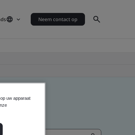
nds
Neem contact op
s op uw apparaat
onze