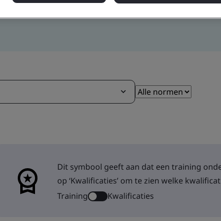
Dit symbool geeft aan dat een training onderd
op ‘Kwalificaties’ om te zien welke kwalificati
Training
Kwalificaties