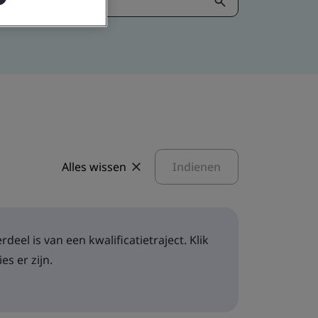
Alles wissen
Indienen
eel is van een kwalificatietraject. Klik
es er zijn.