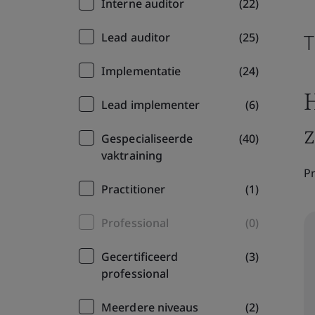
Interne auditor
(22)
T
Lead auditor
(25)
Implementatie
(24)
H
Lead implementer
(6)
Gespecialiseerde
(40)
vaktraining
Pr
Practitioner
(1)
Professional
(0)
Gecertificeerd
(3)
professional
Meerdere niveaus
(2)