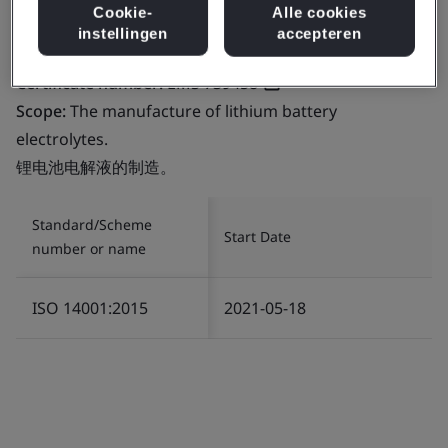
Cookie-
Alle cookies
instellingen
accepteren
Certificate number:
EMS 739458
Scope:
The manufacture of lithium battery
electrolytes.
锂电池电解液的制造。
Standard/Scheme
Start Date
number or name
ISO 14001:2015
2021-05-18