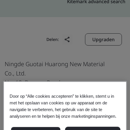
Kitemark advanced search
Upgraden
Delen:
Ningde Guotai Huarong New Material
Co., Ltd.
No. 18, Dongyu Road
Long'an Development Zone
Door op “Alle cookies accepteren” te klikken, stemt u in
Fuding
met het opslaan van cookies op uw apparaat om de
Ningde
navigatie te verbeteren, het gebruik van de site te
analyseren en te helpen bij onze marketinginspanningen.
355208
China