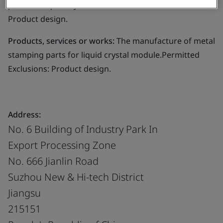
parts for liquid crystal module.Permitted Exclusions:
Product design.
Products, services or works:
The manufacture of metal
stamping parts for liquid crystal module.Permitted
Exclusions: Product design.
Address:
No. 6 Building of Industry Park In
Export Processing Zone
No. 666 Jianlin Road
Suzhou New & Hi-tech District
Jiangsu
215151