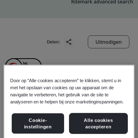
Kitemark advanced search
Uitnodigen
Delen:
Door op “Alle cookies accepteren” te klikken, stemt u in
met het opslaan van cookies op uw apparaat om de
Suzhou All Side
navigatie te verbeteren, het gebruik van de site te
analyseren en te helpen bij onze marketinginspanningen.
Technology Co., Ltd.
Cookie-
Alle cookies
instellingen
accepteren
Business scope:
The manufacture of metal stamping