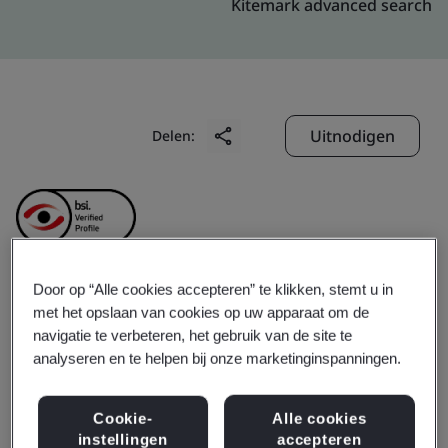
Kitemark advanced search
Uitnodigen
Delen:
Door op “Alle cookies accepteren” te klikken, stemt u in
Shanghai Sieyuan Power
met het opslaan van cookies op uw apparaat om de
navigatie te verbeteren, het gebruik van de site te
Capacitor Co., Ltd.
analyseren en te helpen bij onze marketinginspanningen.
Cookie-
Alle cookies
Business scope:
The design and manufacture of power
instellingen
accepteren