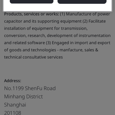
capacitors and installations
Products, services or works:
(1) Manufacture of power
capacitor and its supporting equipment (2) Facilitate
installation of equipment for transmission,
conversion, research, development of instrumentation
and related software (3) Engaged in import and export
of goods and technologies - manfacture, sales &
technical consultative services
Address:
No.1199 ShenFu Road
Minhang District
Shanghai
201108