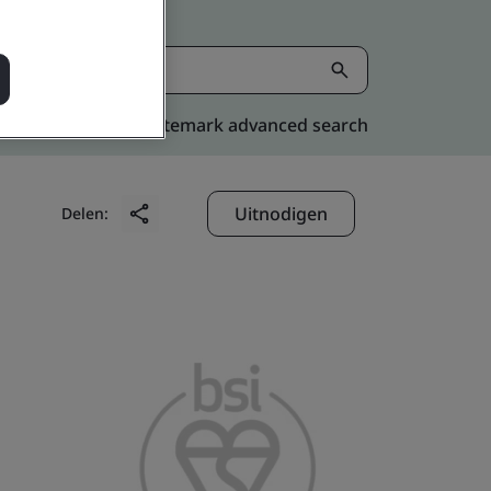
Kitemark advanced search
Uitnodigen
Delen: