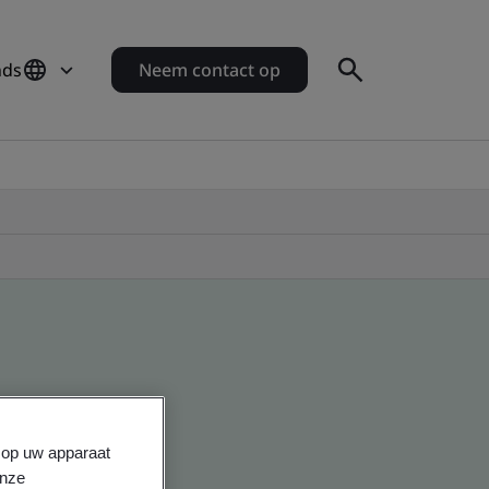
nds
Neem contact op
s op uw apparaat
onze