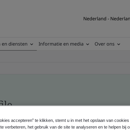
Nederland - Nederla
 en diensten
Informatie en media
Over ons
ile
okies accepteren” te klikken, stemt u in met het opslaan van cookie
ficates - Validation and Verification
te verbeteren, het gebruik van de site te analyseren en te helpen bij 