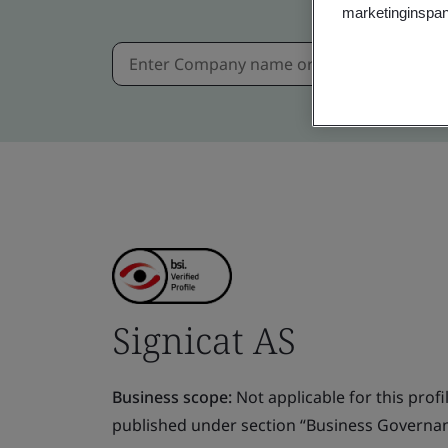
marketinginspan
Signicat AS
Business scope:
Not applicable for this profile
published under section “Business Governanc