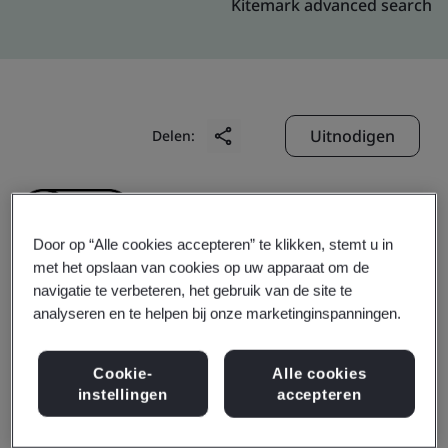
Kitemark advanced search
Uitnodigen
Delen:
Door op “Alle cookies accepteren” te klikken, stemt u in
met het opslaan van cookies op uw apparaat om de
navigatie te verbeteren, het gebruik van de site te
Cestoil Industrial
analyseren en te helpen bij onze marketinginspanningen.
Services (Shenzhen)
Cookie-
Alle cookies
instellingen
accepteren
Company Limited