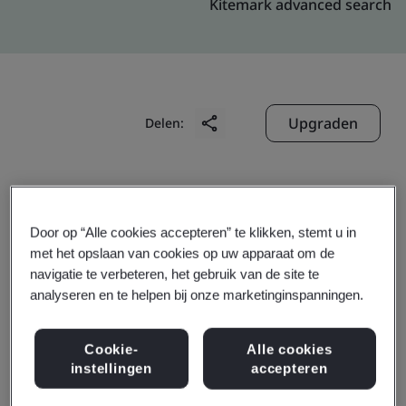
Kitemark advanced search
Upgraden
Delen:
SEAREFICO ENGINEERING AND
CONSTRUCTION
Door op “Alle cookies accepteren” te klikken, stemt u in
met het opslaan van cookies op uw apparaat om de
JOINT STOCK COMPANY
navigatie te verbeteren, het gebruik van de site te
Floor 14th, Centec Tower,
analyseren en te helpen bij onze marketinginspanningen.
72-74 Nguyen Thi Minh Khai Street,
Xuan Hoa Ward,
Cookie-
Alle cookies
instellingen
accepteren
Ho Chi Minh City,
Vietnam