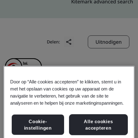
Kitemark advanced search
Uitnodigen
Delen:
Door op “Alle cookies accepteren” te klikken, stemt u in
met het opslaan van cookies op uw apparaat om de
Dongguan Rixiang
navigatie te verbeteren, het gebruik van de site te
analyseren en te helpen bij onze marketinginspanningen.
Electronics Co., Ltd.
Cookie-
Alle cookies
instellingen
accepteren
Business scope:
The manufacture of motor actuators.