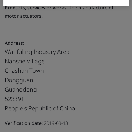
Products, services or works:
The manufacture of
motor actuators.
Address:
Wanfuling Industry Area
Nanshe Village
Chashan Town
Dongguan
Guangdong
523391
People's Republic of China
Verification date:
2019-03-13