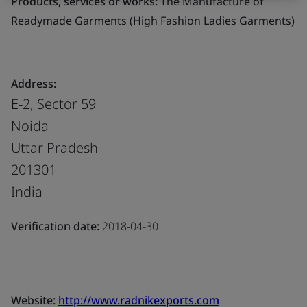
Products, services or works:
The Manufacture of
Readymade Garments (High Fashion Ladies Garments)
Address:
E-2, Sector 59
Noida
Uttar Pradesh
201301
India
Verification date:
2018-04-30
Website:
http://www.radnikexports.com