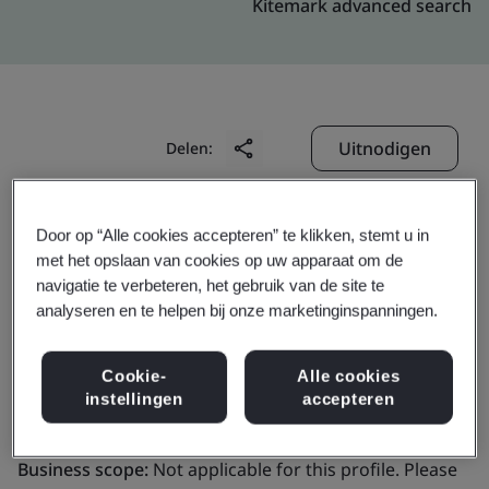
Kitemark advanced search
Uitnodigen
Delen:
Door op “Alle cookies accepteren” te klikken, stemt u in
met het opslaan van cookies op uw apparaat om de
navigatie te verbeteren, het gebruik van de site te
analyseren en te helpen bij onze marketinginspanningen.
DigiCert Europe Belgium
Cookie-
Alle cookies
BV
instellingen
accepteren
Business scope:
Not applicable for this profile. Please