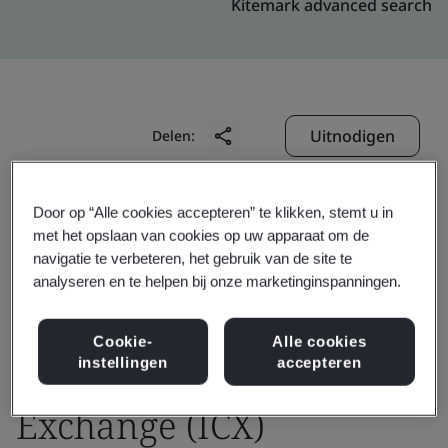
Kitemark advanced search
Uitnodigen
Delen:
Door op “Alle cookies accepteren” te klikken, stemt u in
met het opslaan van cookies op uw apparaat om de
navigatie te verbeteren, het gebruik van de site te
analyseren en te helpen bij onze marketinginspanningen.
PCCW Global Limited -
Cookie-
Alle cookies
International Carrier
instellingen
accepteren
Exchange (ICX)