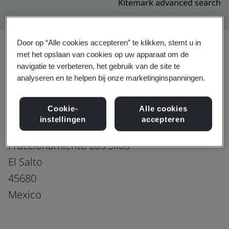
Kitemark advanced search
Door op “Alle cookies accepteren” te klikken, stemt u in
met het opslaan van cookies op uw apparaat om de
navigatie te verbeteren, het gebruik van de site te
Upgraden
Delen:
analyseren en te helpen bij onze marketinginspanningen.
Cookie-
Alle cookies
Molex de Mexico S.A. de C.V.
instellingen
accepteren
Carretera a la Capilla Km 3
Fraccionamiento Los Silos
El Salto
45680
Mexico