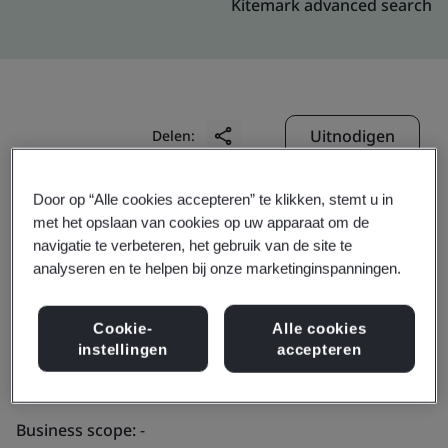
Kitemark advanced search
Uitnodigen
Delen:
Door op “Alle cookies accepteren” te klikken, stemt u in
met het opslaan van cookies op uw apparaat om de
navigatie te verbeteren, het gebruik van de site te
analyseren en te helpen bij onze marketinginspanningen.
Macau Legend
Cookie-
Alle cookies
instellingen
accepteren
Development Ltd.
Business scope:
-