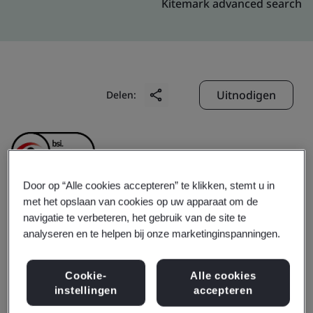
Kitemark advanced search
Uitnodigen
Delen:
Door op “Alle cookies accepteren” te klikken, stemt u in
met het opslaan van cookies op uw apparaat om de
Lutron GL Electronic
navigatie te verbeteren, het gebruik van de site te
analyseren en te helpen bij onze marketinginspanningen.
(Shanghai) Co., Ltd.
Cookie-
Alle cookies
instellingen
accepteren
Business scope:
The manufacture of home and