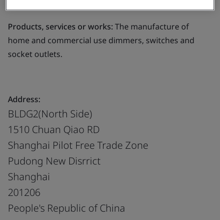
commercial use dimmers, switches and socket outlets.
Products, services or works:
The manufacture of
home and commercial use dimmers, switches and
socket outlets.
Address:
BLDG2(North Side)
1510 Chuan Qiao RD
Shanghai Pilot Free Trade Zone
Pudong New Disrrict
Shanghai
201206
People's Republic of China