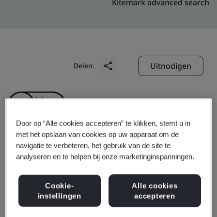
Kitemark advanced search
Uitnodigen
Delen:
Door op “Alle cookies accepteren” te klikken, stemt u in
met het opslaan van cookies op uw apparaat om de
navigatie te verbeteren, het gebruik van de site te
Kunming LIBY Daily
analyseren en te helpen bij onze marketinginspanningen.
Chemical Industry Co.,
Cookie-
Alle cookies
instellingen
accepteren
Ltd.