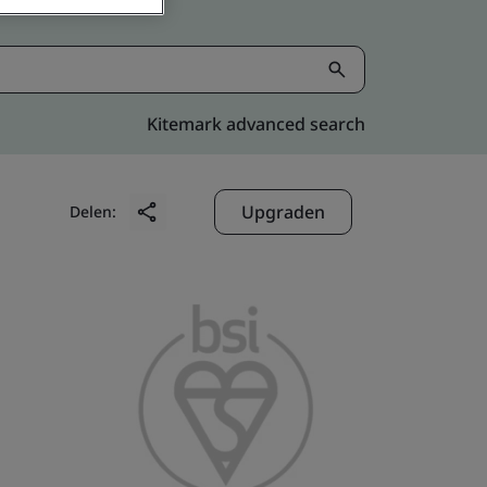
Kitemark advanced search
Upgraden
Delen: