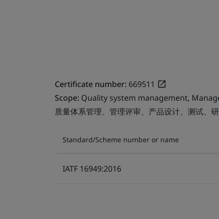
Certificate number:
669511
Scope:
Quality system management, Managem
质量体系管理、管理评审、产品设计、测试、研
Standard/Scheme number or name
IATF 16949:2016