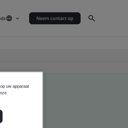
nds
Neem contact op
s op uw apparaat
onze