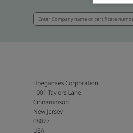
Hoeganaes Corporation
1001 Taylors Lane
Cinnaminson
New Jersey
08077
USA