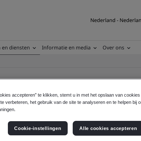
Nederland - Nederla
 en diensten
Informatie en media
Over ons
okies accepteren” te klikken, stemt u in met het opslaan van cookie
te verbeteren, het gebruik van de site te analyseren en te helpen bij 
ile
ningen.
Cookie-instellingen
Alle cookies accepteren
ficates - Validation and Verification