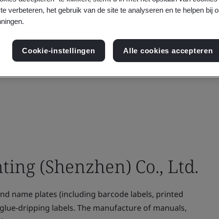
te verbeteren, het gebruik van de site te analyseren en te helpen bij 
ningen.
Cookie-instellingen
Alle cookies accepteren
nting (Shenzhen) Co., Ltd.
nd name plates (including barcode labels, printed
al glue-dripping labels. The manufacture of manuals,