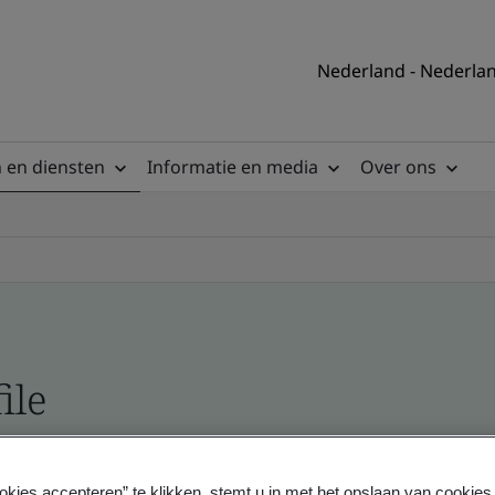
Nederland - Nederla
 en diensten
Informatie en media
Over ons
ile
ficates - Validation and Verification
okies accepteren” te klikken, stemt u in met het opslaan van cookie