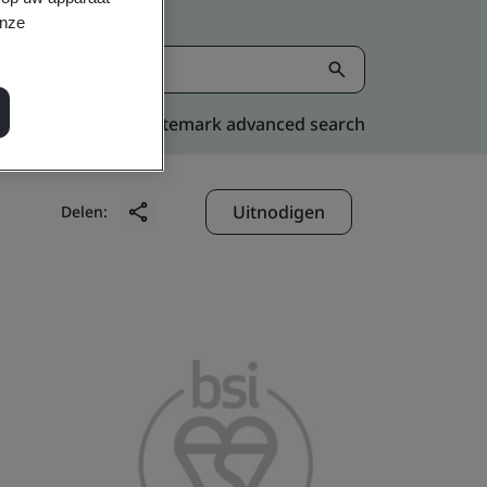
onze
Kitemark advanced search
Uitnodigen
Delen: