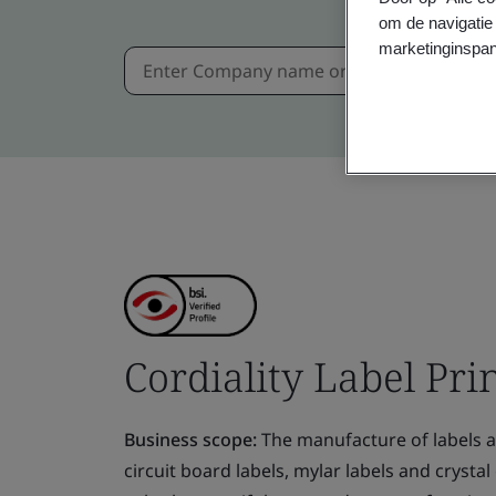
om de navigatie 
marketinginspan
Cordiality Label Pri
Business scope:
The manufacture of labels a
circuit board labels, mylar labels and cryst