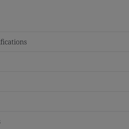
fications
s