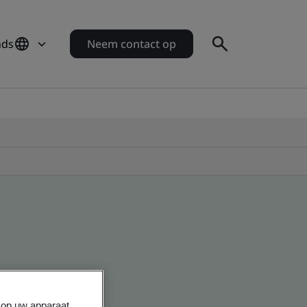
nds
Neem contact op
s op uw apparaat