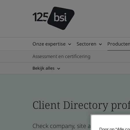
Onze expertise
Sectoren
Producten
Assessment en certificering
Bekijk alles
Client Directory prof
Check company, site and product certi
Door op “Alle co