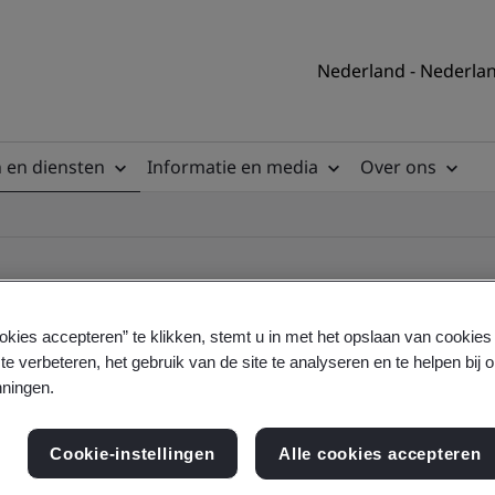
Nederland - Nederla
 en diensten
Informatie en media
Over ons
okies accepteren” te klikken, stemt u in met het opslaan van cookie
te verbeteren, het gebruik van de site te analyseren en te helpen bij 
ile
ningen.
Cookie-instellingen
Alle cookies accepteren
ficates - Validation and Verification