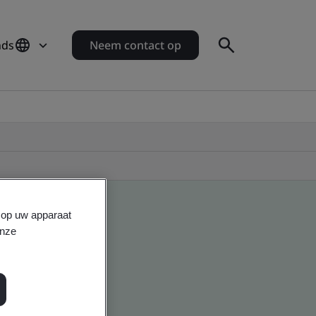
nds
Neem contact op
s op uw apparaat
onze