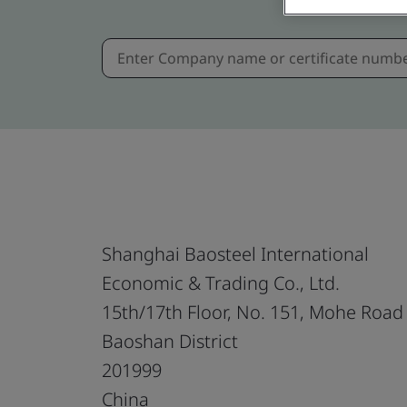
Shanghai Baosteel International
Economic & Trading Co., Ltd.
15th/17th Floor, No. 151, Mohe Road
Baoshan District
201999
China