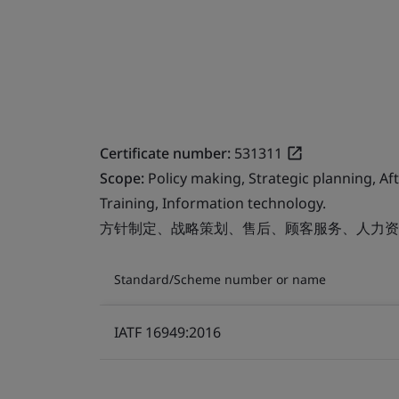
Certificate number:
531311
Scope:
Policy making, Strategic planning, A
Training, Information technology.
方针制定、战略策划、售后、顾客服务、人力资
Standard/Scheme number or name
IATF 16949:2016