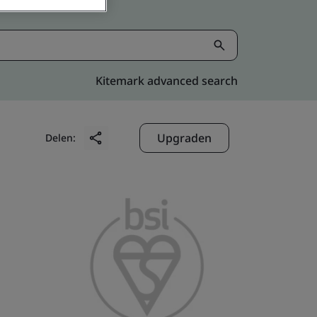
Kitemark advanced search
Upgraden
Delen: