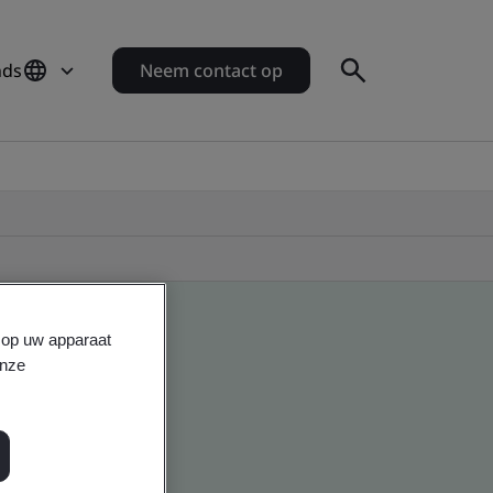
nds
Neem contact op
s op uw apparaat
onze