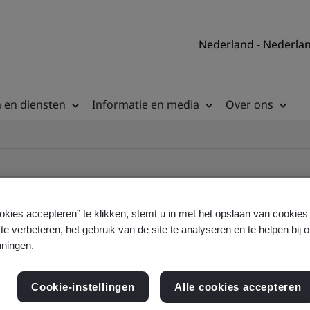
Nederland - Nederla
 en diensten
Informatie en media
Over ons
okies accepteren” te klikken, stemt u in met het opslaan van cookie
te verbeteren, het gebruik van de site te analyseren en te helpen bij 
ificate
ningen.
Cookie-instellingen
Alle cookies accepteren
ficates - Validation and Verification