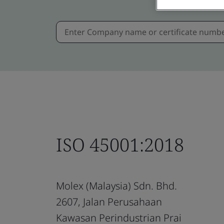
ISO 45001:2018
Molex (Malaysia) Sdn. Bhd.
2607, Jalan Perusahaan
Kawasan Perindustrian Prai