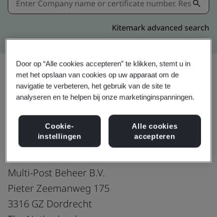
Kitemark advanced search
Door op “Alle cookies accepteren” te klikken, stemt u in
met het opslaan van cookies op uw apparaat om de
navigatie te verbeteren, het gebruik van de site te
Delen:
analyseren en te helpen bij onze marketinginspanningen.
ISO/IEC 27001:2022
Cookie-
Alle cookies
instellingen
accepteren
Multi-Post Beheer B.V.
Pieter Zeemanweg 175
3316 GZ Dordrecht