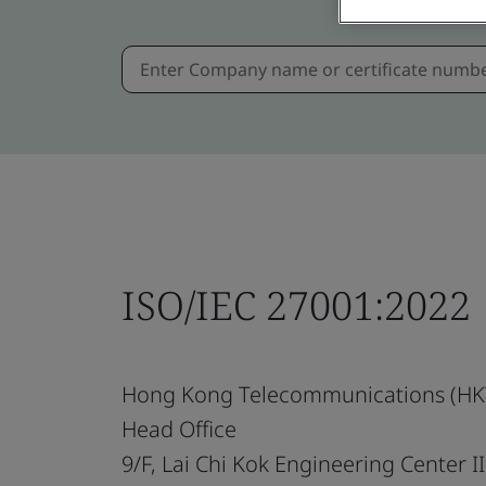
ISO/IEC 27001:2022
Hong Kong Telecommunications (HKT
Head Office
9/F, Lai Chi Kok Engineering Center II