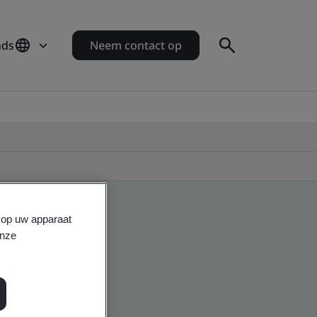
nds
Neem contact op
s op uw apparaat
onze