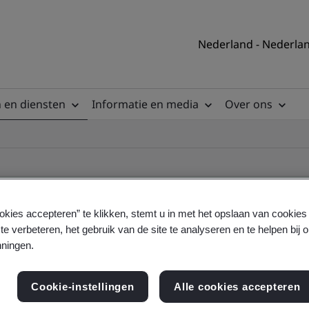
Nederland - Nederla
 en diensten
Informatie en media
Over ons
okies accepteren” te klikken, stemt u in met het opslaan van cookie
te verbeteren, het gebruik van de site te analyseren en te helpen bij 
ificate
ningen.
Cookie-instellingen
Alle cookies accepteren
ficates - Validation and Verification