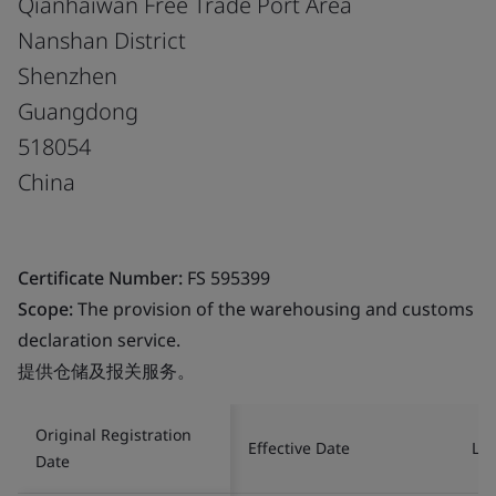
Qianhaiwan Free Trade Port Area
Nanshan District
Shenzhen
Guangdong
518054
China
Certificate Number:
FS 595399
Scope:
The provision of the warehousing and customs
declaration service.
提供仓储及报关服务。
Original Registration
Effective Date
Las
Date