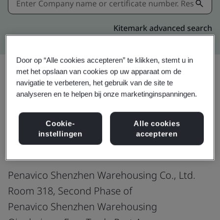
Kitemark advanced search
Door op “Alle cookies accepteren” te klikken, stemt u in
met het opslaan van cookies op uw apparaat om de
navigatie te verbeteren, het gebruik van de site te
Delen:
analyseren en te helpen bij onze marketinginspanningen.
Cookie-
Alle cookies
ISO 9001:2015
instellingen
accepteren
Penavico Shenzhen Warehousing Co., Ltd.
Room 318, Second Phase of
Penavico Shenzhen Warehousing