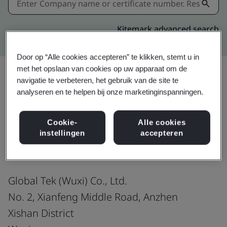
Kitemark advanced search
Door op “Alle cookies accepteren” te klikken, stemt u in
met het opslaan van cookies op uw apparaat om de
navigatie te verbeteren, het gebruik van de site te
analyseren en te helpen bij onze marketinginspanningen.
Delen:
Cookie-
Alle cookies
ISO 9001:2015
instellingen
accepteren
Global Tek (Wuxi) Co., Ltd.
No. 2, Xianfeng Middle Road, Anzhen
Xishan District