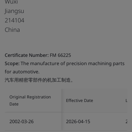
Wuxi
Jiangsu
214104
China
Certificate Number:
FM 66225
Scope:
The manufacture of precision machining parts
for automotive.
汽车用精密零部件的机加工制造。
Original Registration
Effective Date
Las
Date
2002-03-26
2026-04-15
20