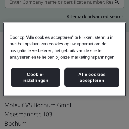
Kitemark advanced search
Door op “Alle cookies accepteren” te klikken, stemt u in
met het opslaan van cookies op uw apparaat om de
navigatie te verbeteren, het gebruik van de site te
Download
Delen:
analyseren en te helpen bij onze marketinginspanningen.
Cookie-
Alle cookies
ISO 50001:2018
instellingen
accepteren
Molex CVS Bochum GmbH
Meesmannstr. 103
Bochum