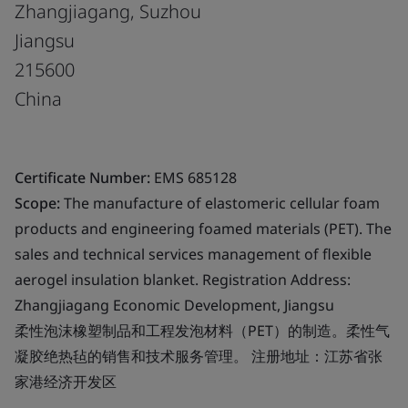
Zhangjiagang, Suzhou
Jiangsu
215600
China
Certificate Number:
EMS 685128
Scope:
The manufacture of elastomeric cellular foam
products and engineering foamed materials (PET). The
sales and technical services management of flexible
aerogel insulation blanket. Registration Address:
Zhangjiagang Economic Development, Jiangsu
柔性泡沫橡塑制品和工程发泡材料（PET）的制造。柔性气
凝胶绝热毡的销售和技术服务管理。 注册地址：江苏省张
家港经济开发区