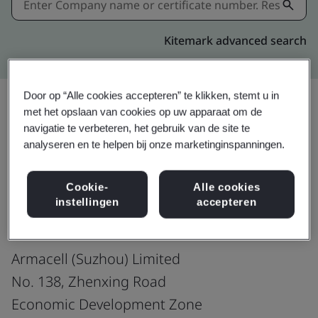
Kitemark advanced search
Door op “Alle cookies accepteren” te klikken, stemt u in
met het opslaan van cookies op uw apparaat om de
navigatie te verbeteren, het gebruik van de site te
Download
Delen:
analyseren en te helpen bij onze marketinginspanningen.
Cookie-
Alle cookies
ISO 14001:2015
instellingen
accepteren
Armacell (Suzhou) Limited
No. 138, Zhenxing Road
Economic Development Zone