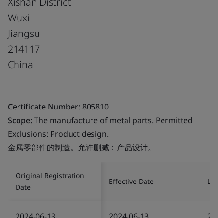
Xishan District
Wuxi
Jiangsu
214117
China
Certificate Number:
805810
Scope:
The manufacture of metal parts. Permitted
Exclusions: Product design.
金属零部件的制造。允许删减：产品设计。
Original Registration
Effective Date
Las
Date
2024-06-13
2024-06-13
20