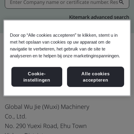
Kitemark advanced search
Door op “Alle cookies accepteren” te klikken, stemt u in
met het opslaan van cookies op uw apparaat om de
navigatie te verbeteren, het gebruik van de site te
Delen:
analyseren en te helpen bij onze marketinginspanningen.
Cookie-
Alle cookies
IATF 16949:2016
instellingen
accepteren
Global Wu Jie (Wuxi) Machinery
Co., Ltd.
No. 290 Yuexi Road, Ehu Town