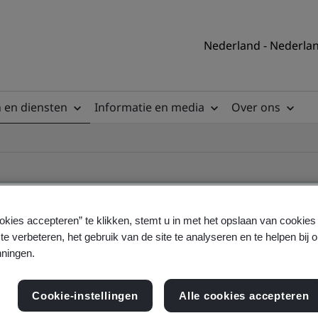
Nederland - Nederla
 en diensten
Informatie en media
Over ons
okies accepteren” te klikken, stemt u in met het opslaan van cookie
te verbeteren, het gebruik van de site te analyseren en te helpen bij 
ificate
ningen.
Cookie-instellingen
Alle cookies accepteren
ficates - Validation and Verification