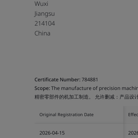
Wuxi
Jiangsu
214104
China
Certificate Number:
784881
Scope:
The manufacture of precision machini
精密零部件的机加工制造。 允许删减：产品设
Original Registration Date
Effe
2026-04-15
202