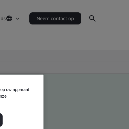
nds
Neem contact op
s op uw apparaat
onze