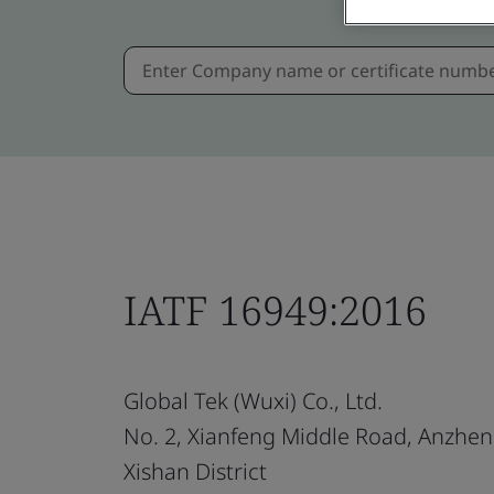
IATF 16949:2016
Global Tek (Wuxi) Co., Ltd.
No. 2, Xianfeng Middle Road, Anzhen
Xishan District