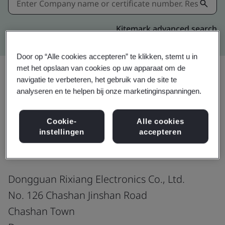
Kitemark advanced search
Door op “Alle cookies accepteren” te klikken, stemt u in
met het opslaan van cookies op uw apparaat om de
navigatie te verbeteren, het gebruik van de site te
analyseren en te helpen bij onze marketinginspanningen.
Delen:
Cookie-
Alle cookies
IATF 16949:2016
instellingen
accepteren
Dongguan Rixiang Electronics Co., Ltd.
No. 126 Chashan Jinshan Road
Chashan Town