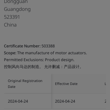
Dongguan
Guangdong
523391
China
Certificate Number:
503388
Scope:
The manufacture of motor actuators.
Permitted Exclusions: Product design.
控制风向马达的制造。 允许删减：产品设计。
Original Registration
Effective Date
Las
Date
2024-04-24
2024-04-24
20