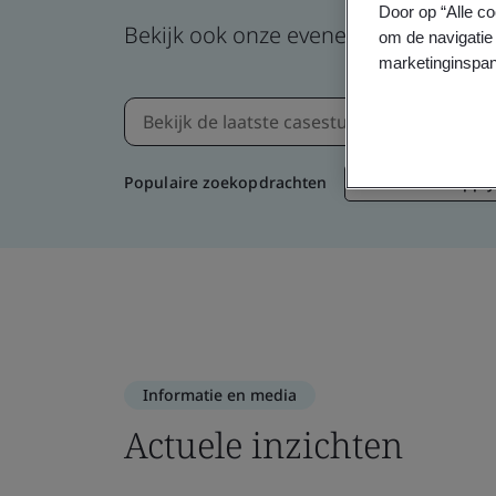
Door op “Alle co
Bekijk ook onze evenementen, webin
om de navigatie 
marketinginspan
Populaire zoekopdrachten
Duurzame supply
Informatie en media
Actuele inzichten