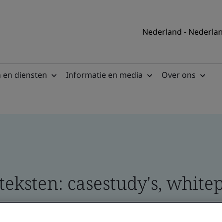
Nederland - Nederla
 en diensten
Informatie en media
Over ons
eksten: casestudy's, whitep