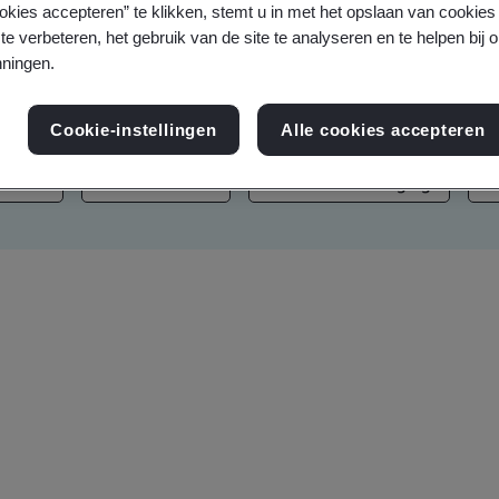
okies accepteren” te klikken, stemt u in met het opslaan van cookie
ars, nieuws en persberichten
te verbeteren, het gebruik van de site te analyseren en te helpen bij 
ningen.
Cookie-instellingen
Alle cookies accepteren
 chain
Duurzaamheid
Informatiebeveiliging
A