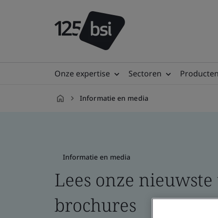
Onze expertise
Sectoren
Producten
Informatie en media
nl-
NL
Informatie en media
Lees onze nieuwste t
brochures