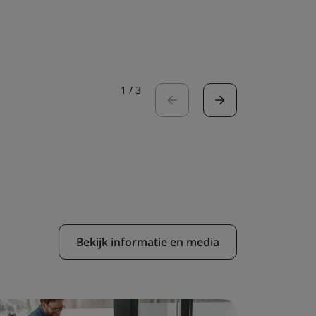
certific
Lees de bl
1
/
3
Bekijk informatie en media