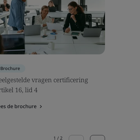
Brochure
Brochure
eelgestelde vragen certificering
Microbio
tikel 16, lid 4
Lees de b
ees de brochure
1
/
2