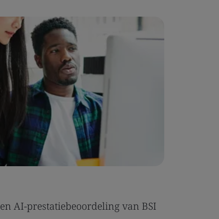
Blog
en AI-prestatiebeoordeling van BSI
ISO/IEC 