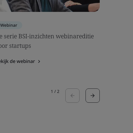
Webinar
Webinar
e serie BSI-inzichten webinareditie
Het stro
oor startups
IVDR-be
kijk de webinar
Bekijk de 
1
/
2