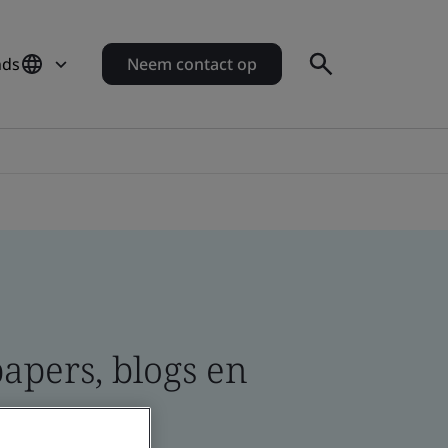
nds
Neem contact op
apers, blogs en