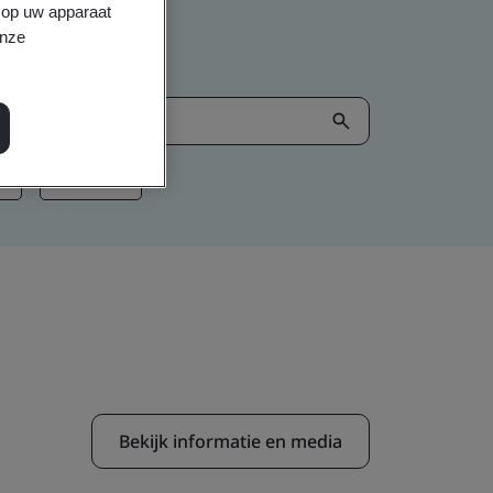
s op uw apparaat
onze
I
Net Zero
Bekijk informatie en media