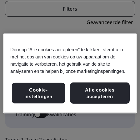
Filters
Geavanceerde filter
Door op “Alle cookies accepteren” te klikken, stemt u in
met het opslaan van cookies op uw apparaat om de
navigatie te verbeteren, het gebruik van de site te
analyseren en te helpen bij onze marketinginspanningen.
Dit pictogram geeft aan waar een cursus deel
uitmaakt van een kwalificatietraject. Klik op
Cookie-
Alle cookies
'Kwalificaties’ om de kwalificatiekeuzes weer
instellingen
accepteren
te geven.
Training
Kwalificaties
Tonen 1-2 van 2 resultaten