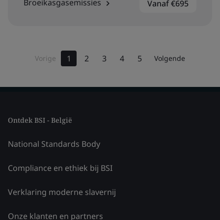
Broeikasgasemissies
Vanaf €695
1
2
3
4
5
Vorige
Volgende
Ontdek BSI - België
National Standards Body
Compliance en ethiek bij BSI
Verklaring moderne slavernij
Onze klanten en partners