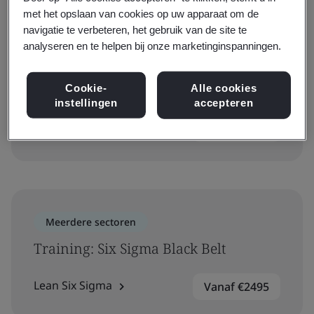
met het opslaan van cookies op uw apparaat om de
navigatie te verbeteren, het gebruik van de site te
analyseren en te helpen bij onze marketinginspanningen.
Meerdere sectoren
Six Sigma Green Belt Training Course
Cookie-
Alle cookies
instellingen
accepteren
Lean Six Sigma
Vanaf €1895
Meerdere sectoren
Training: Six Sigma Black Belt
Lean Six Sigma
Vanaf €2495