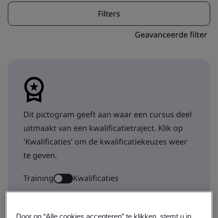
Filters
Geavanceerde filter
Dit pictogram geeft aan waar een cursus deel
uitmaakt van een kwalificatietraject. Klik op
'Kwalificaties’ om de kwalificatiekeuzes weer
te geven.
Training
Kwalificaties
Door op “Alle cookies accepteren” te klikken, stemt u in
Tonen 1-9 van 38 resultaten