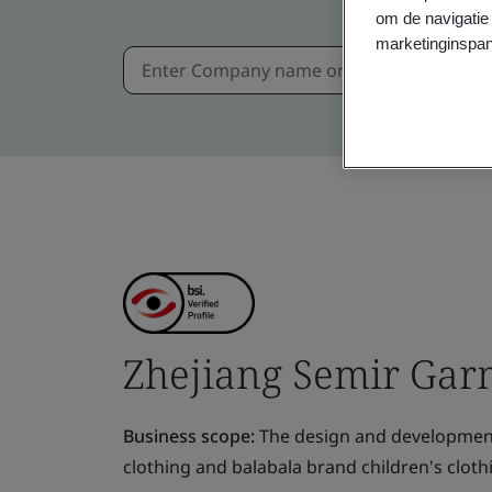
om de navigatie 
marketinginspan
Zhejiang Semir Garm
Business scope:
The design and development
clothing and balabala brand children's cloth