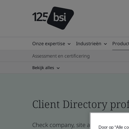
Onze expertise
Industrieën
Product
Assessment en certificering
Bekijk alles
Client Directory prof
Check company, site and product certi
Door op “Alle co