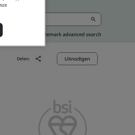
onze
Kitemark advanced search
Uitnodigen
Delen: