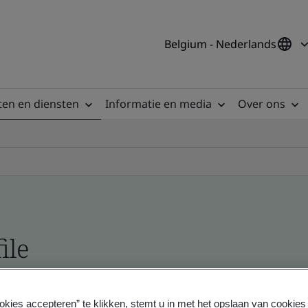
Belgium - Nederlands
en en diensten
Informatie en media
Over ons
ile
ficates - Validation and Verification
okies accepteren” te klikken, stemt u in met het opslaan van cookie