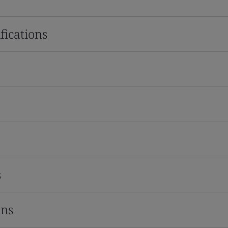
fications
s
ons