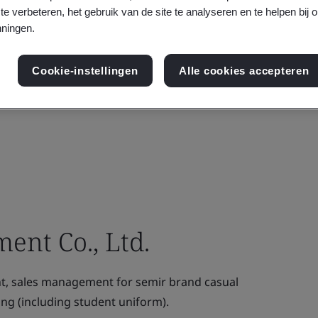
te verbeteren, het gebruik van de site te analyseren en te helpen bij 
ningen.
Cookie-instellingen
Alle cookies accepteren
ent Co., Ltd.
, sales management for semir brand casual
ing (including student uniform).