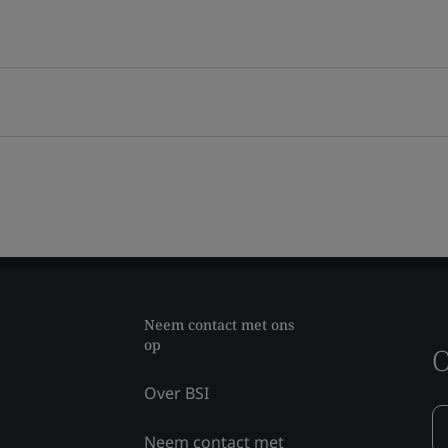
Neem contact met ons
op
O
Over BSI
Neem contact met